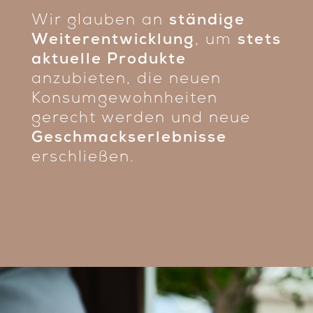
Wir glauben an
ständige
Weiterentwicklung
, um
stets
aktuelle Produkte
anzubieten, die neuen
Konsumgewohnheiten
gerecht werden und neue
Geschmackserlebnisse
erschließen.