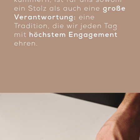
kümmern, ist für uns sowohl
ein Stolz als auch eine
große
Verantwortung:
eine
Tradition, die wir jeden Tag
mit
höchstem Engagement
ehren.