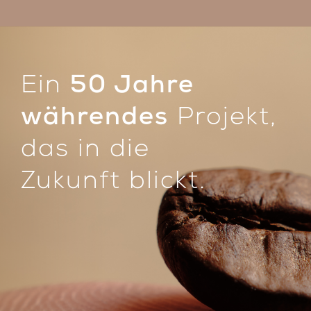
Ein
50 Jahre
währendes
Projekt,
das in die
Zukunft blickt.