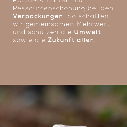
Partnerschaften und
Ressourcenschonung bei den
Verpackungen
. So schaffen
wir gemeinsamen Mehrwert
und schützen die
Umwelt
sowie die
Zukunft aller.