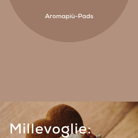
Aromapiù-Pads
Millevoglie: