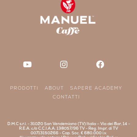
PRODOTTI
ABOUT
SAPERE ACADEMY
CONTATTI
D.M.C s.r.l. - 31020 San Vendemiano (TV) Italia – Via dei Bar, 14 -
R.E.A. c/o C.C.I.A.A. 138057/96 TV - Reg. Impr. di TV
00713150266 - Cap. Soc. € 680.000 i.v.