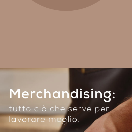
Merchandising:
tutto ciò che serve per
lavorare meglio
.