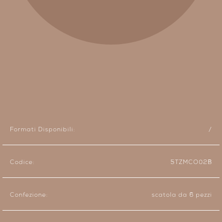
Formati Disponibili:
/
Codice:
5TZMCO02B
Confezione:
scatola da 6 pezzi