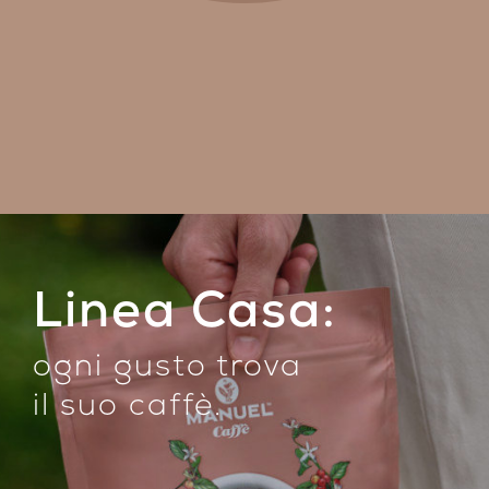
Linea Casa:
ogni gusto trova
il suo caffè
.