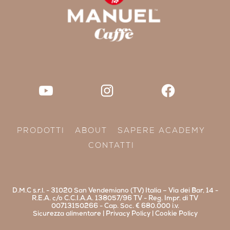
PRODOTTI
ABOUT
SAPERE ACADEMY
CONTATTI
D.M.C s.r.l. - 31020 San Vendemiano (TV) Italia – Via dei Bar, 14 -
R.E.A. c/o C.C.I.A.A. 138057/96 TV - Reg. Impr. di TV
00713150266 - Cap. Soc. € 680.000 i.v.
Sicurezza alimentare
|
Privacy Policy
|
Cookie Policy