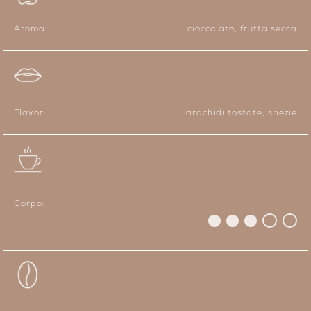
Aroma:
cioccolato, frutta secca
Flavor:
arachidi tostate, spezie
Corpo: