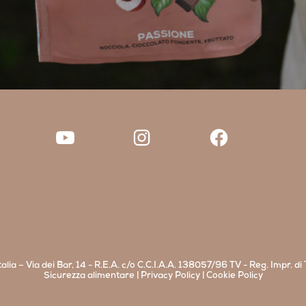
alia – Via dei Bar, 14 - R.E.A. c/o C.C.I.A.A. 138057/96 TV - Reg. Impr. 
Sicurezza alimentare
|
Privacy Policy
|
Cookie Policy