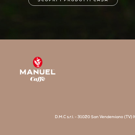
SCOPRI I PRODOTTI CASA
D.M.C s.r.l. - 31020 San Vendemiano (TV) It