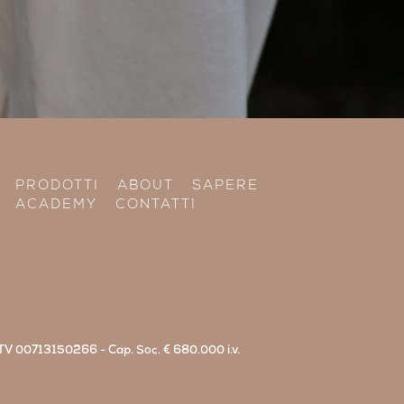
PRODOTTI
ABOUT
SAPERE
ACADEMY
CONTATTI
di TV 00713150266 - Cap. Soc. € 680.000 i.v.