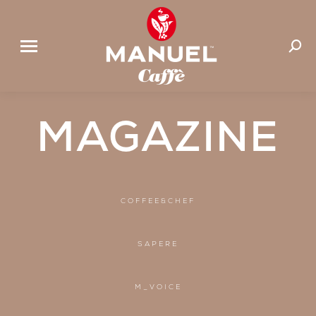
Cerca:
MAGAZINE
COFFEE&CHEF
SAPERE
M_VOICE