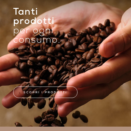
Tanti
prodotti
per ogni
consumo.
SCOPRI I PRODOTTI