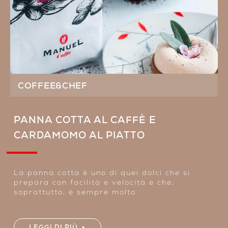
COFFEE&CHEF
PANNA COTTA AL CAFFÈ E
CARDAMOMO AL PIATTO
La panna cotta è uno di quei dolci che si
prepara con facilità e velocità e che,
soprattutto, è sempre molto