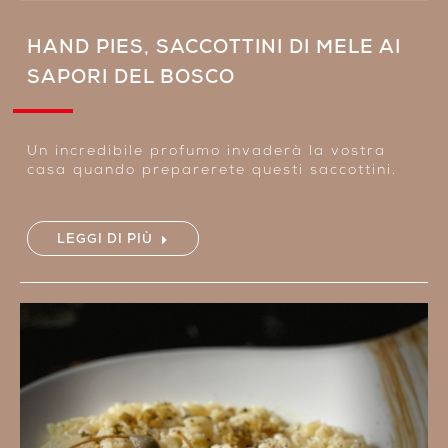
HAND PIES, SACCOTTINI DI MELE AI
SAPORI DEL BOSCO
Un incredibile profumo invaderà la vostra
casa quando preparerete questi saccottini.
LEGGI DI PIÙ