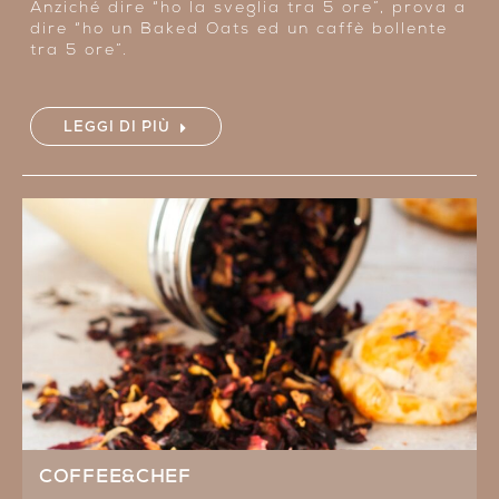
Anziché dire “ho la sveglia tra 5 ore”, prova a
dire “ho un Baked Oats ed un caffè bollente
tra 5 ore”.
LEGGI DI PIÙ
COFFEE&CHEF