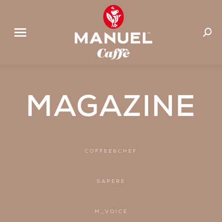
Cerca:
MAGAZINE
COFFEE&CHEF
SAPERE
M_VOICE