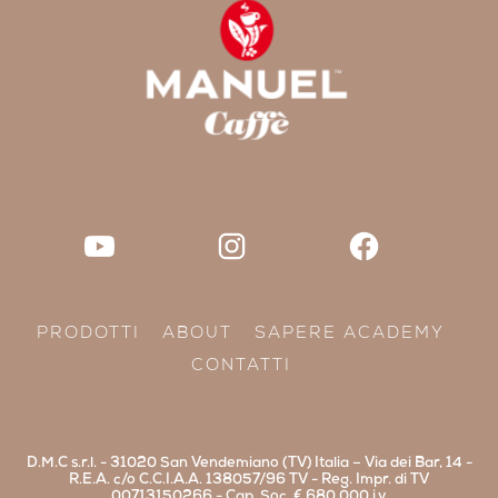
PRODOTTI
ABOUT
SAPERE ACADEMY
CONTATTI
D.M.C s.r.l. - 31020 San Vendemiano (TV) Italia – Via dei Bar, 14 -
R.E.A. c/o C.C.I.A.A. 138057/96 TV - Reg. Impr. di TV
00713150266 - Cap. Soc. € 680.000 i.v.