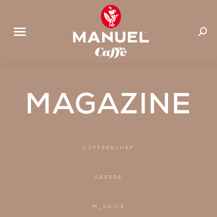
Cerca:
MAGAZINE
COFFEE&CHEF
SAPERE
M_VOICE