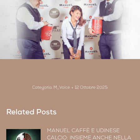
Categoria:
M_Voice
12 Ottobre 2025
Related Posts
MANUEL CAFFÈ E UDINESE
CALCIO: INSIEME ANCHE NELLA