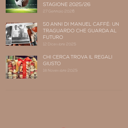
STAGIONE 2025/26
27 Gennaio 2026
50 ANNI DI MANUEL CAFFÈ: UN
TRAGUARDO CHE GUARDA AL
FUTURO
12 Dicembre 2025
CHI CERCA TROVA IL REGALI
GIUSTO
18 Novembre 2025