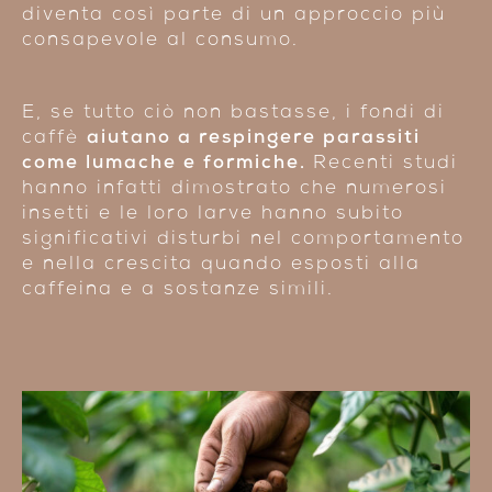
diventa così parte di un approccio più
consapevole al consumo.
E, se tutto ciò non bastasse, i fondi di
caffè
aiutano a respingere parassiti
come lumache e formiche.
Recenti studi
hanno infatti dimostrato che numerosi
insetti e le loro larve hanno subito
significativi disturbi nel comportamento
e nella crescita quando esposti alla
caffeina e a sostanze simili.