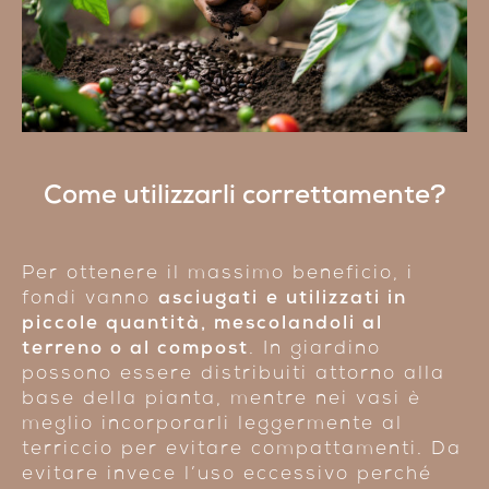
Come utilizzarli correttamente?
Per ottenere il massimo beneficio, i
fondi vanno
asciugati
e utilizzati in
piccole quantità, mescolandoli al
terreno o al compost
. In giardino
possono essere distribuiti attorno alla
base della pianta, mentre nei vasi è
meglio incorporarli leggermente al
terriccio per evitare compattamenti. Da
evitare invece l’uso eccessivo perché