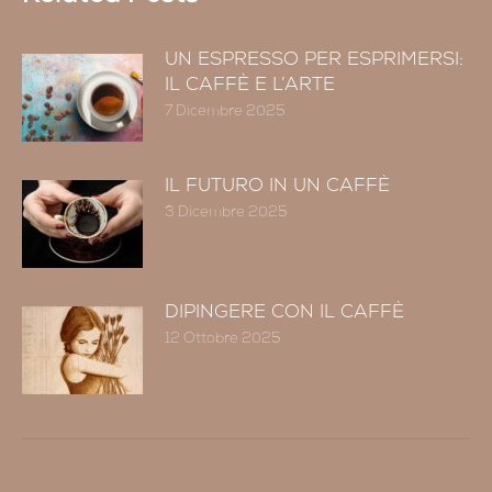
UN ESPRESSO PER ESPRIMERSI:
IL CAFFÈ E L’ARTE
7 Dicembre 2025
IL FUTURO IN UN CAFFÈ
3 Dicembre 2025
DIPINGERE CON IL CAFFÈ
12 Ottobre 2025