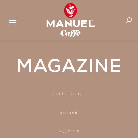
Cerca:
MAGAZINE
COFFEE&CHEF
SAPERE
M_VOICE