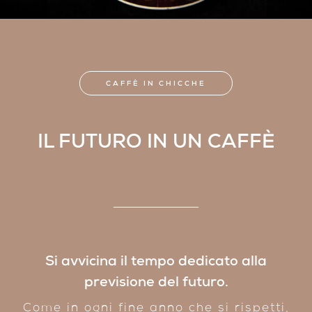
CAFFÈ IN CHICCHE
IL FUTURO IN UN CAFFÈ
Si avvicina il tempo dedicato alla
previsione del futuro.
Come in ogni fine anno che si rispetti,