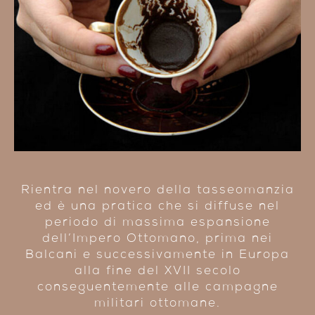
Rientra nel novero della tasseomanzia
ed è una pratica che si diffuse nel
periodo di massima espansione
dell’Impero Ottomano, prima nei
Balcani e successivamente in Europa
alla fine del XVII secolo
conseguentemente alle campagne
militari ottomane.