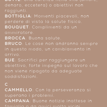
BOTTE
: Una carenza nella vita (amore,
denaro, eccetera) o obiettivi non
raggiunti.
BOTTIGLIA
: Momenti piacevoli, non
perdere di vista la salute fisica.
BOUQUET
: Complimenti da un
ammiratore.
BROCCA
: Buona salute.
BRUCO
: Le cose non andranno sempre
in questo modo, un cambiamento in
arrivo.
BUE
: Sacrifici per raggiungere un
obiettivo, forte impegno sul lavoro che
non viene ripagato da adeguate
soddisfazioni.
C
CAMMELLO
: Con la perseveranza si
superano i problemi.
CAMPANA
: Buone notizie inattese in
famiglia o da amici molto vicini.