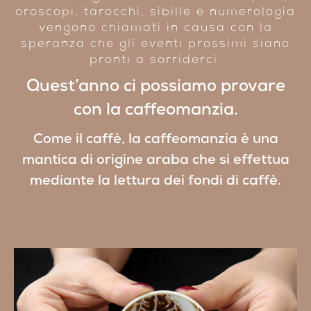
oroscopi, tarocchi, sibille e numerologia
vengono chiamati in causa con la
speranza che gli eventi prossimi siano
pronti a sorriderci.
Quest’anno ci possiamo provare
con la caffeomanzia.
Come il caffè, la caffeomanzia è una
mantica di origine araba che si effettua
mediante la lettura dei fondi di
caffè
.