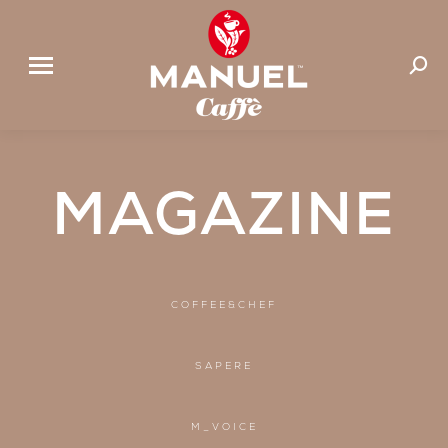
Cerca:
MAGAZINE
COFFEE&CHEF
SAPERE
M_VOICE