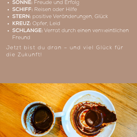
SONNE:
Freude und Erfolg
SCHIFF:
Reisen oder Hilfe
STERN:
positive Veränderungen, Glück
KREUZ:
Opfer, Leid
SCHLANGE:
Verrat durch einen vermeintlichen
Freund
Jetzt bist du dran – und viel Glück für
die Zukunft!