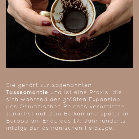
Sie gehört zur sogenannten
Tasseomantie
und ist eine Praxis, die
sich während der größten Expansion
des Osmanischen Reiches verbreitete –
zunächst auf dem Balkan und später in
Europa am Ende des 17. Jahrhunderts
infolge der osmanischen Feldzüge.