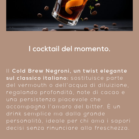
I cocktail del momento.
Il
Cold Brew Negroni, un twist elegante
sul classico italiano:
sostituisce parte
del vermouth o dell’acqua di diluizione,
regalando profondità, note di cacao e
una persistenza piacevole che
accompagna l’amaro del bitter. È un
drink semplice ma dalla grande
personalità, ideale per chi ama i sapori
decisi senza rinunciare alla freschezza.