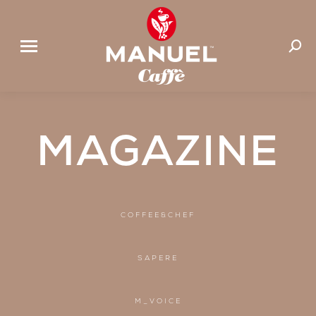
Cerca:
MAGAZINE
COFFEE&CHEF
SAPERE
M_VOICE