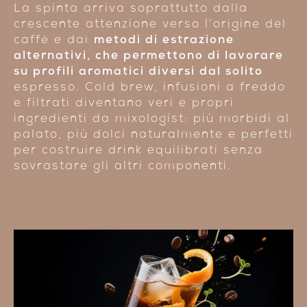
La spinta arriva soprattutto dalla
crescente attenzione verso l’origine del
caffè e dai
metodi di estrazione
alternativi, che permettono di lavorare
su profili aromatici diversi dal solito
espresso. Cold brew, infusioni a freddo
e filtrati diventano veri e propri
ingredienti da mixologist: più morbidi al
palato, più dolci naturalmente e perfetti
per costruire drink equilibrati senza
sovrastare gli altri componenti.