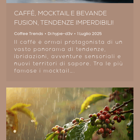
CAFFÈ, MOCKTAIL E BEVANDE
FUSION, TENDENZE IMPERDIBILI!
Coffee Trends
Di
hype-d3v
1 Luglio 2025
Il caffè è ormai protagonista di un
vasto panorama di tendenze,
ibridazioni, avventure sensoriali e
nuovi territori di sapore. Tra le più
famose i mocktail….