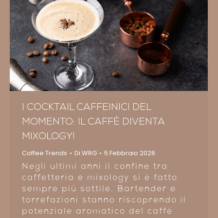
I COCKTAIL CAFFEINICI DEL
MOMENTO: IL CAFFÈ DIVENTA
MIXOLOGY!
Coffee Trends
Di
WRG
5 Febbraio 2026
Negli ultimi anni il confine tra
caffetteria e mixology si è fatto
sempre più sottile. Bartender e
torrefazioni stanno riscoprendo il
potenziale aromatico del caffè