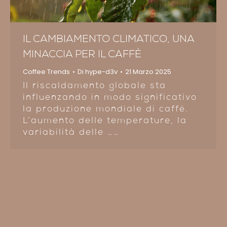
IL CAMBIAMENTO CLIMATICO, UNA
MINACCIA PER IL CAFFÈ
Coffee Trends
Di
hype-d3v
21 Marzo 2025
Il riscaldamento globale sta
influenzando in modo significativo
la produzione mondiale di caffè.
L’aumento delle temperature, la
variabilità delle ……